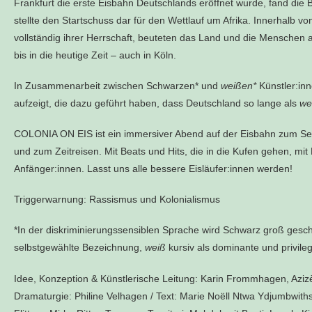
Frankfurt die erste Eisbahn Deutschlands eröffnet wurde, fand die B
stellte den Startschuss dar für den Wettlauf um Afrika. Innerhalb v
vollständig ihrer Herrschaft, beuteten das Land und die Menschen 
bis in die heutige Zeit – auch in Köln.
In Zusammenarbeit zwischen Schwarzen* und
weißen*
Künstler:inn
aufzeigt, die dazu geführt haben, dass Deutschland so lange als
we
COLONIA ON EIS ist ein immersiver Abend auf der Eisbahn zum Se
und zum Zeitreisen. Mit Beats und Hits, die in die Kufen gehen, mi
Anfänger:innen. Lasst uns alle bessere Eisläufer:innen werden!
Triggerwarnung: Rassismus und Kolonialismus
*In der diskriminierungssensiblen Sprache wird Schwarz groß geschr
selbstgewählte Bezeichnung,
weiß
kursiv als dominante und privileg
Idee, Konzeption & Künstlerische Leitung:
Karin Frommhagen, Azizè
Dramaturgie:
Philine Velhagen /
Text:
Marie Noëll Ntwa Ydjumbwiths