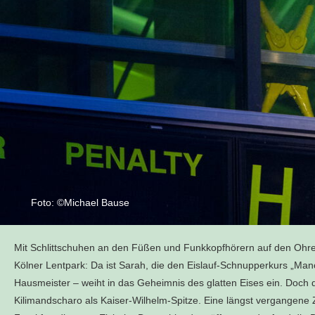
Foto: ©Michael Bause
Mit Schlittschuhen an den Füßen und Funkkopfhörern auf den Ohren
Kölner Lentpark: Da ist Sarah, die den Eislauf-Schnupperkurs „Man
Hausmeister – weiht in das Geheimnis des glatten Eises ein. Doch
Kilimandscharo als Kaiser-Wilhelm-Spitze. Eine längst vergangene 