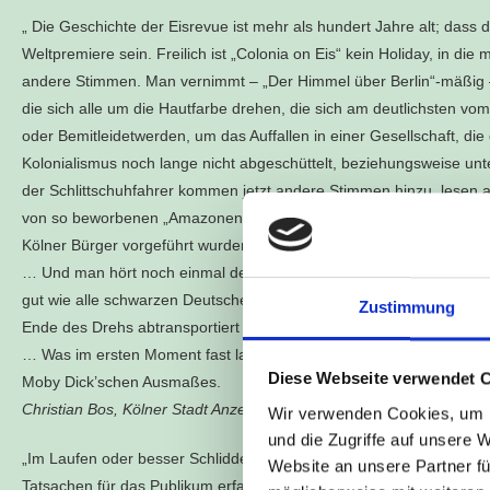
„ Die Geschichte der Eisrevue ist mehr als hundert Jahre alt; dass d
Weltpremiere sein. Freilich ist „Colonia on Eis“ kein Holiday, in di
andere Stimmen. Man vernimmt – „Der Himmel über Berlin“-mäßig –
die sich alle um die Hautfarbe drehen, die sich am deutlichsten v
oder Bemitleidetwerden, um das Auffallen in einer Gesellschaft, di
Kolonialismus noch lange nicht abgeschüttelt, beziehungsweise u
der Schlittschuhfahrer kommen jetzt andere Stimmen hinzu, lesen au
von so beworbenen „Amazonen“ aus Togo berichtet, die in Castans 
Kölner Bürger vorgeführt wurden, von deren Taufe im Kölner Dom,
… Und man hört noch einmal den 2019 in Köln verstorbenen Theodor
gut wie alle schwarzen Deutschen als Statisten auf Dreharbeiten von
Zustimmung
Ende des Drehs abtransportiert zu werden.
… Was im ersten Moment fast lachhaft absurd erschien – Kolonialis
Diese Webseite verwendet 
Moby Dick’schen Ausmaßes.
Christian Bos, Kölner Stadt Anzeiger
, 08. November 2022
Wir verwenden Cookies, um I
und die Zugriffe auf unsere 
„Im Laufen oder besser Schliddern auf dem Eis hat die Produktion vo
Website an unsere Partner fü
Tatsachen für das Publikum erfahrbar macht: Zum einen die Unsicher