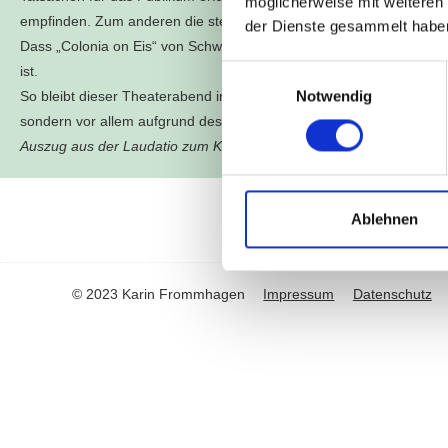
möglicherweise mit weiteren
empfinden. Zum anderen die steile Lernkurve, die es braucht, damit
der Dienste gesammelt habe
Dass „Colonia on Eis“ von Schwarzen und weißen Künstler*innen gem
ist.
Einwilligungsauswahl
Notwendig
So bleibt dieser Theaterabend im Gedächtnis. Nicht nur aufgrund 
sondern vor allem aufgrund des eindrücklichen, immersiven Erlebens
Auszug aus der Laudatio zum Kurt-Hackenberg-Preis von Jan Stang
Ablehnen
© 2023 Karin Frommhagen
Impressum
Datenschutz