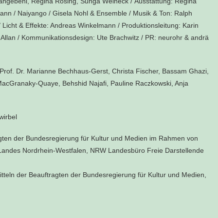
o Kiangebeni, Regina Rösing, Sunga Weineck /
Ausstattung:
Regina
hann / Naiyango / Gisela Nohl & Ensemble /
Musik & Ton:
Ralph
/
Licht & Effekte:
Andreas Winkelmann /
Produktionsleitung:
Karin
Allan /
Kommunikationsdesign:
Ute Brachwitz /
PR:
neurohr & andrä
of. Dr. Marianne Bechhaus-Gerst, Christa Fischer, Bassam Ghazi,
acGranaky-Quaye, Behshid Najafi, Pauline Raczkowski, Anja
wirbel
agten der Bundesregierung für Kultur und Medien im Rahmen von
Landes Nordrhein-Westfalen, NRW Landesbüro Freie Darstellende
teln der Beauftragten der Bundesregierung für Kultur und Medien,