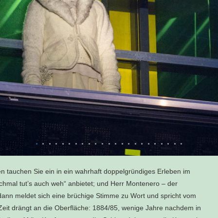
 tauchen Sie ein in ein wahrhaft doppelgründiges Erleben im
chmal tut’s auch weh“ anbietet; und Herr Montenero – der
 dann meldet sich eine brüchige Stimme zu Wort und spricht vom
Zeit drängt an die Oberfläche: 1884/85, wenige Jahre nachdem in