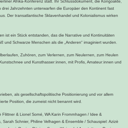
erliner Afrika-Konferenz statt. Ihr Schlussdokument, die Kongoakte,
on drei Jahrzehnten unterwarfen die Europäer den Kontinent fast
aus. Der transatlantische Sklavenhandel und Kolonialismus wirken
en ist ein Stück entstanden, das die Narrative und Kontinuitäten
iß
und Schwarze Menschen als die „Anderen“ imaginiert wurden.
lberlaufen, Zuhören, zum Verlernen, zum Neulernen, zum Heulen
t Kunstschnee und Kunsthasser:innen, mit Profis, Amateur:innen und
ieben, als gesellschaftspolitische Positionierung und vor allem
ierte Position, die zumeist nicht benannt wird.
 Flittner & Lionel Somé, WA Karin Frommhagen /
Idee &
, Sarah Schnier, Philine Velhagen & Ensemble /
Schauspiel:
Azizè