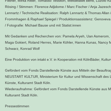
Flittner, Mirka Ritter, Tomasso Tessitori, Mekdelawit Benti, Luzol
Rösing /
Stimmen:
Florence Adjidome / Marc Fischer / Anja Jazesc
Lennartz /
Technische Realisation:
Ralph Lennartz & Thomas Allan 
Frommhagen & Raphael Spiegel /
Produktionsassistenz:
Genoveva 
/
Fotografie:
Michael Bause und mit Statist:innen
Mit Gedanken und Recherchen von:
Pamela Aryeh, Uan Asmerom, Pr
Maga Gokiert, Roland Herres, Marie Köhler, Hanna Kunas, Nancy M
Schwarz, Konrad Wolf
Eine Produktion von intakt e.V. in Kooperation mit KölnBäder, Kultur
Gefördert vom Fonds Darstellende Künste aus Mitteln der Beauftr
NEUSTART KULTUR, Ministerium für Kultur und Wissenschaft des 
Künste, Kulturamt Stadt Köln.
Wiederaufnahme: Gefördert vom Fonds Darstellende Künste aus Mit
Kulturamt Stadt Köln.
Pressestimmen