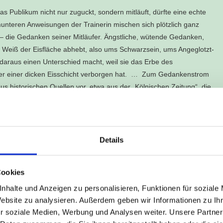
as Publikum nicht nur zuguckt, sondern mitläuft, dürfte eine echte
e munteren Anweisungen der Trainerin mischen sich plötzlich ganz
 die Gedanken seiner Mitläufer. Ängstliche, wütende Gedanken,
om Weiß der Eisfläche abhebt, also ums Schwarzsein, ums Angeglotzt-
e daraus einen Unterschied macht, weil sie das Erbe des
nter einer dicken Eisschicht verborgen hat. … Zum Gedankenstrom
s historischen Quellen vor, etwa aus der „Kölnischen Zeitung“, die
Panoptikum in der Hohe Straße zur (erotischen) Unterhaltung der
 oder dem Lungenentzündungstod einer erst 16-jährigen „Amazone“
 Wonja Michael ... erzählen, wie er während der Nazi-Diktatur so
 Kolonialfilmen kennenlernte, wie er stets fürchtete, sogleich nach
Details
muskritik on Ice – erweist sich nach 90 Minuten als Großmetapher
Cookies
nhalte und Anzeigen zu personalisieren, Funktionen für soziale
Website zu analysieren. Außerdem geben wir Informationen zu I
n intakt e.V. ein starkes Sinnbild gefunden, das gleich zwei
r soziale Medien, Werbung und Analysen weiter. Unsere Partner
heit, die Betroffene durch etablierte (Alltags-)Rassismen